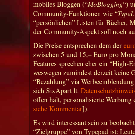
MoBlogging
mobiles Bloggen (“
“) 
TypeLi
Community-Funktionen wie “
“persönlichen” Listen für Bücher, 
der Community-Aspekt soll noch au
Die Preise entsprechen dem der
eur
zwischen 5 und 15,– Euro pro Monat
Features sprechen eher ein “High-
weswegen zumindest derzeit keine G
“Bezahlung” via Werbeeinblendung
sich SixApart lt.
Datenschutzhinwei
offen hält, personalisierte Werbung
siehe Kommentar
]).
Es wird interessant sein zu beobacht
“Zielgruppe” von Typepad ist: Leute 