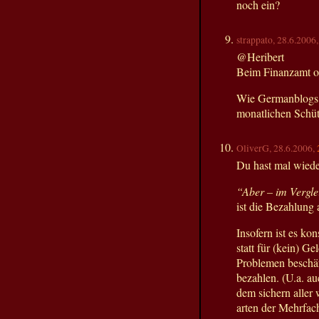
noch ein?
strappato, 28.6.2006
@Heribert
Beim Finanzamt o
Wie Germanblogs &
monatlichen Schüt
OliverG, 28.6.2006,
Du hast mal wiede
“Aber – im Verglei
ist die Bezahlung
Insofern ist es ko
statt für (kein) G
Problemen beschäft
bezahlen. (U.a. a
dem sichern aller 
arten der Mehrfach