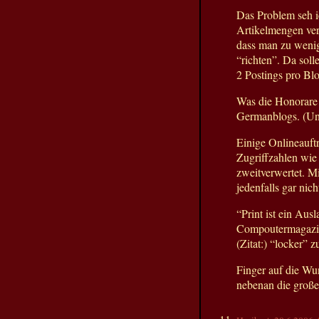
Das Problem seh i
Artikelmengen ver
dass man zu wenig
“richten”. Da soll
2 Postings pro Bl
Was die Honorare a
Germanblogs. (Un
Einige Onlineauftr
Zugriffzahlen wie 
zweitverwertet. Mi
jedenfalls gar nich
“Print ist ein Aus
Compoutermagazins
(Zitat:) “locker” 
Finger auf die Wu
nebenan die große 