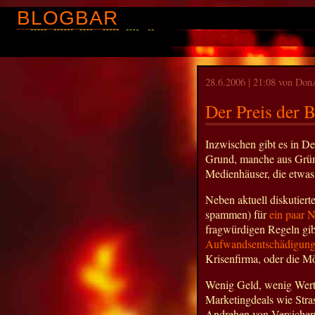
BLOGBAR
28.6.2006 | 21:08 von Do
Der Preis der 
Inzwischen gibt es in De
Grund, manche aus Gründ
Medienhäuser, die etwas
Neben aktuell diskutiert
spammen) für
ein paar 
fragwürdigen Regeln gib
Aufwandsentschädigun
Krisenfirma, oder die Mö
Wenig Geld, wenig Werte
Marketingdeals wie Stra
Andrehen von Versicher