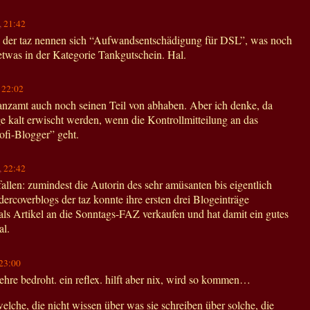
,
21:42
 der taz nennen sich “Aufwandsentschädigung für DSL”, was noch
o etwas in der Kategorie Tankgutschein. Hal.
,
22:02
nanzamt auch noch seinen Teil von abhaben. Aber ich denke, da
e kalt erwischt werden, wenn die Kontrollmitteilung an das
ofi-Blogger” geht.
,
22:42
fallen: zumindest die Autorin des sehr amüsanten bis eigentlich
rcoverblogs der taz konnte ihre ersten drei Blogeinträge
ls Artikel an die Sonntags-FAZ verkaufen und hat damit ein gutes
al.
23:00
 ehre bedroht. ein reflex. hilft aber nix, wird so kommen…
welche, die nicht wissen über was sie schreiben über solche, die