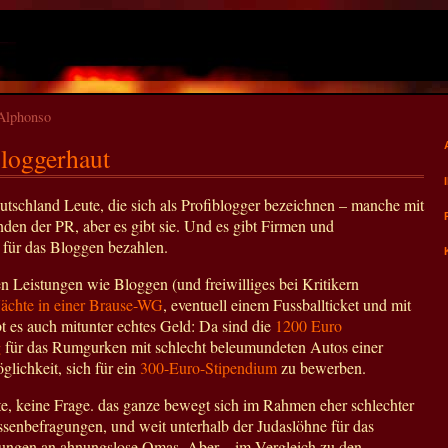
nAlphonso
Bloggerhaut
utschland Leute, die sich als Profiblogger bezeichnen – manche mit
en der PR, aber es gibt sie. Und es gibt Firmen und
 für das Bloggen bezahlen.
en Leistungen wie Bloggen (und freiwilliges bei Kritikern
Nächte in einer Brause-WG
, eventuell einem Fussballticket und mit
t es auch mitunter echtes Geld: Da sind die
1200 Euro
g
für das Rumgurken mit schlecht beleumundeten Autos einer
glichkeit, sich für ein
300-Euro-Stipendium
zu bewerben.
, keine Frage. das ganze bewegt sich im Rahmen eher schlechter
ssenbefragungen, und weit unterhalb der Judaslöhne für das
ungen an ahnungslose Omas. Aber – im Vergleich zu den