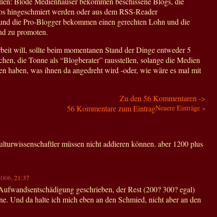
ollen: Blöde Medienhäuser bekommen beschissene Blogs, die
os hingeschmiert werden oder aus dem RSS-Reader
und die Pro-Blogger bekommen einen gerechten Lohn und die
nd zu promoten.
rbeit will, sollte beim momentanen Stand der Dinge entweder 5
chen, die Tonne als “Blogberater” rausstellen, solange die Medien
en haben, was ihnen da angedreht wird -oder, wie wäre es mal mit
Zu den 56 Kommentaren ->
56 Kommentare zum Eintrag
Neuere Einträge »
kulturwissenschaftler müssen nicht addieren können. aber 1200 plus
.2006,
21:37
ufwandsentschädigung geschrieben, der Rest (200? 300? egal)
ne. Und da halte ich mich eben an den Schmied, nicht aber an den