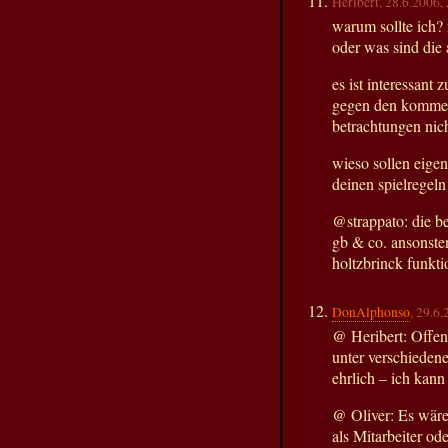
Heribert, 28.6.2006,
warum sollte ich? 
oder was sind die
es ist interessant
gegen den kommerz
betrachtungen nich
wieso sollen eigen
deinen spielregeln
@strappato: die be
gb & co. ansonsten
holtzbrinck funktio
DonAlphonso
, 29.6
@ Heribert: Offen
unter verschieden
ehrlich – ich kann
@ Oliver: Es wäre
als Mitarbeiter o