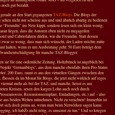
s noch gut bezahlt.
 gerade an den Start gegangenen
TAZ-Blogs
. Die Blogs der
g sehen nicht nur scheisse aus und sind ähnlich abartig zu bedienen
ie “Freundin” ins Netz kippt, sondern lesen sich ein klein wenig,
aran liegen, dass die Autoren eben nicht zu megageilen
tel und Cabriofahren dürfen, wie die Freundin. Statt dessen
 zwar so wenig, dass man sich wünscht, der Laden möchte mitte
ul halten, wenn es um Ausbeutung geht: 50 Euro beträgt dem
fwandsentschädigung für manche TAZ-Blogger.
n sie für eine ordentliche Zeitung. Holtzbrinck ist angeblich bei
Projekt “Gernanblogs”, aus dem manche ebenfalls ihren Pro-Status
bler: 200 Euro, raunt es aus den virtuellen Gängen zwischen den
 fliessen da im Monat für Blogs, die jetzt nicht wirklich auf reges
st viermal mehr als bei der TAZ, und manche, heisst es aus
hteten Kreisen, sexen den kargen Lohn auch noch durch
(Presseausweis, Rezensionseemplare, Einladungen, etc.) auf – also
e aus beiden Welten mitnehmen. Nicht zu verachten! Immerhin ist
hört sich doch prima an, wenn man beim Netwörken sagen kann:
gging, ich habŽs nicht nötig, es umsonst zu tun.” Und so kriegen