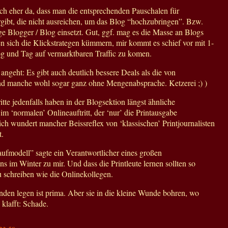
ch eher da, dass man die entsprechenden Pauschalen für
gibt, die nicht ausreichen, um das Blog “hochzubringen”. Bzw.
e Blogger / Blog einsetzt. Gut, ggf. mag es die Masse an Blogs
en sich die Klickstrategen kümmern, mir kommt es schief vor mit 1-
og und Tag auf vermarktbaren Traffic zu komen.
ngeht: Es gibt auch deutlich bessere Deals als die von
d manche wohl sogar ganz ohne Mengenabsprache. Ketzerei ;) )
itte jedenfalls haben in der Blogsektion längst ähnliche
im ‘normalen’ Onlineauftritt, der ‘nur’ die Printausgabe
ch wundert mancher Beissreflex von ‘klassischen’ Printjournalisten
t.
laufmodell” sagte ein Verantwortlicher eines großen
 im Winter zu mir. Und dass die Printleute lernen sollten so
zu schreiben wie die Onlinekollegen.
nden legen ist prima. Aber sie in die kleine Wunde bohren, wo
klafft: Schade.