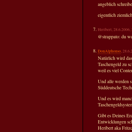
angeblich schreibe
eigentlich ziemlich
Heribert, 28.6.2006,
@strappato: du wei
DonAlphonso
, 28.6
Natürlich wird da
Taschengeld zu sch
weil es viel Conten
Und alle werden si
Süddeutsche Techo
Und es wird manch
Taschengeldsystem 
Gibt es Deines Er
Entwicklungen sch
Heribert aka Frit