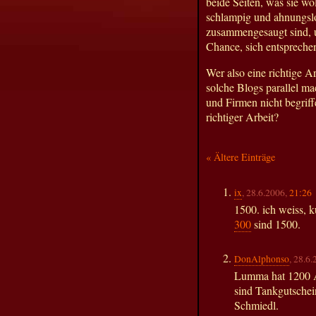
beide Seiten, was sie w
schlampig und ahnungsl
zusammengesaugt sind, 
Chance, sich entspreche
Wer also eine richtige A
solche Blogs parallel ma
und Firmen nicht begriff
richtiger Arbeit?
« Ältere Einträge
ix
, 28.6.2006,
21:26
1500. ich weiss, 
300
sind 1500.
DonAlphonso
, 28.6
Lumma hat 1200 A
sind Tankgutschei
Schmiedl.