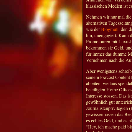
klassischen Medien ist e
Nehmen wir nur mal die
alternativen Tageszeitun
wie der
Blogmüll
, den d
hm, unengagiert. Kann d
Promotouren mit Luxusho
bekommen sie Geld, und
für immer das dumme Ma
Vernehmen nach die Au
Aber wenigstens schreibe
seinem lowcost Content 
ableiten, weitaus spenda
beteiligten Home Offices,
Interesse stossen. Das i
gewöhnlich gut unterric
Journalistenprivilegien 
gewissermassen das Best
es echtes Geld, und es 
“Hey, ich mache paid blo