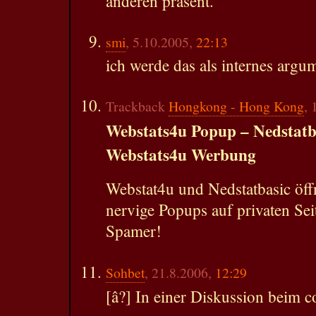
anderen präsent.
smi
, 5.10.2005,
22:13
ich werde das als internes argu
Trackback
Hongkong - Hong Kong
, 
Webstats4u Popup – Nedstatb
Webstats4u Werbung
Webstat4u und Nedstatbasic öf
nervige Popups auf privaten S
Spamer!
Sohbet
, 21.8.2006,
12:29
[â?] In einer Diskussion beim 