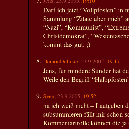
Jens, 23.9.2005,
19:10
Darf ich jetzt “Vollpfosten” in 
Sammlung “Zitate über mich” 
“Nazi”, “Kommunist”, “Extrems
Christdemokrat”, “Westentasche
kommt das gut. ;)
DemonDeLuxe
, 23.9.2005,
19:17
Jens, für mindere Sünder hat d
Weile den Begriff “Halbpfosten
Sven
, 23.9.2005,
19:52
na ich weiß nicht – Lautgeben d
subsummieren fällt mir schon s
Kommentartrolle können die ja e