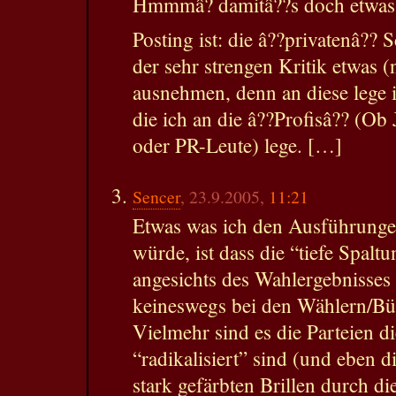
Hmmmâ? damitâ??s doch etwas
Posting ist: die â??privatenâ?? 
der sehr strengen Kritik etwas (
ausnehmen, denn an diese lege i
die ich an die â??Profisâ?? (Ob 
oder PR-Leute) lege. […]
Sencer
, 23.9.2005,
11:21
Etwas was ich den Ausführung
würde, ist dass die “tiefe Spalt
angesichts des Wahlergebnisses u
keineswegs bei den Wählern/Bür
Vielmehr sind es die Parteien di
“radikalisiert” sind (und eben d
stark gefärbten Brillen durch di