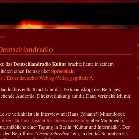
ood
Deutschlandradio
Deutschlandradio Kultur
kt: das
brachte heute in seinem
Spreeblick
illeton einen Beitrag über
:
 ? Erster deutscher Weblog-Verlag gegründet
“.
andradios enthält nicht nur das Textmanuskript des Beitrages,
chende Audiofile. Direktverlinkung auf die Datei verkneife ich mir
Leiste verlinkt ist ein Interview mit Hans (Johann?) Mittendorfer,
Universität Linz, Institut für Datenverarbeitung
über Multimedia,
r, anläßliche einer Tagung in Berlin “Kultur und Informatik”. Der
B. den Begriff des “
Lesen-Schreiben
” ein, in der das Schreiben als