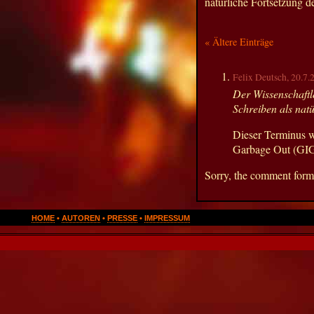
natürliche Fortsetzung d
« Ältere Einträge
Felix Deutsch, 20.7.
Der Wissenschaftle
Schreiben als nat
Dieser Terminus w
Garbage Out (GIG
Sorry, the comment form i
HOME
•
AUTOREN
•
PRESSE
•
IMPRESSUM