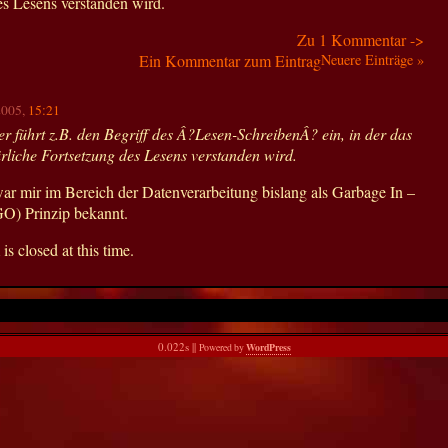
es Lesens verstanden wird.
Zu 1 Kommentar ->
Ein Kommentar zum Eintrag
Neuere Einträge »
2005,
15:21
r führt z.B. den Begriff des Â?Lesen-SchreibenÂ? ein, in der das
ürliche Fortsetzung des Lesens verstanden wird.
ar mir im Bereich der Datenverarbeitung bislang als Garbage In –
O) Prinzip bekannt.
s closed at this time.
0.022s ||
WordPress
Powered by