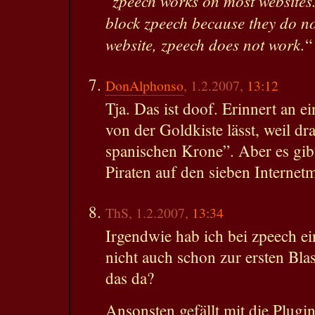
zpeech works on most websites.
“
block zpeech because they do n
website, zpeech does not work.
“
DonAlphonso
, 1.2.2007,
13:12
Tja. Das ist doof. Erinnert an e
von der Goldkiste lässt, weil dr
spanischen Krone”. Aber es gib
Piraten auf den sieben Internet
ThS, 1.2.2007,
13:34
Irgendwie hab ich bei zpeech ei
nicht auch schon zur ersten Bla
das da?
Ansonsten gefällt mit die Plugi