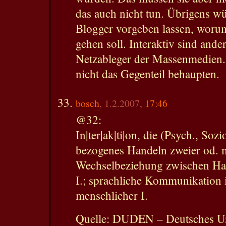
das auch nicht tun. Übrigens w
Blogger vorgeben lassen, worum
gehen soll. Interaktiv sind ander
Netzableger der Massenmedien. 
nicht das Gegenteil behaupten.
bosch
, 1.2.2007,
17:46
@32:
In|ter|ak|ti|on, die (Psych., Sozi
bezogenes Handeln zweier od. 
Wechselbeziehung zwischen Han
I.; sprachliche Kommunikation i
menschlicher I.
Quelle: DUDEN – Deutsches Un