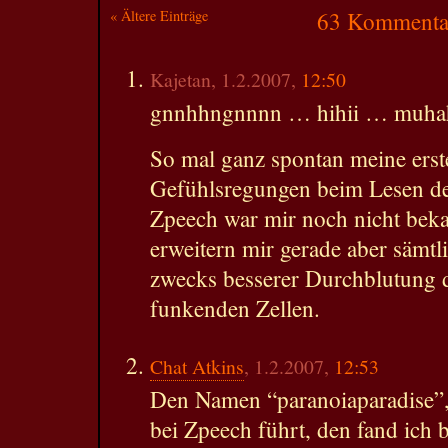
« Ältere Einträge
63 Kommentar
Kajetan, 1.2.2007,
12:50
gnnhhngnnnn … hihii … muha
So mal ganz spontan meine ers
Gefühlsregungen beim Lesen de
Zpeech war mir noch nicht beka
erweitern mir gerade aber sämt
zwecks besserer Durchblutung de
funkenden Zellen.
Chat Atkins
, 1.2.2007,
12:53
Den Namen “paranoiaparadise”,
bei Zpeech führt, den fand ich 