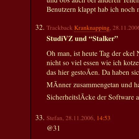
Benutzern klappt hab ich noch ni
Trackback
Kranknapping
, 28.11.200
StudiVZ und “Stalker”
Oh man, ist heute Tag der ekel 
nicht so viel essen wie ich kotz
das hier gestoÃen. Da haben s
MÃnner zusammengetan und ha
SicherheitslÃcke der Software
Stefan, 28.11.2006,
14:53
@31