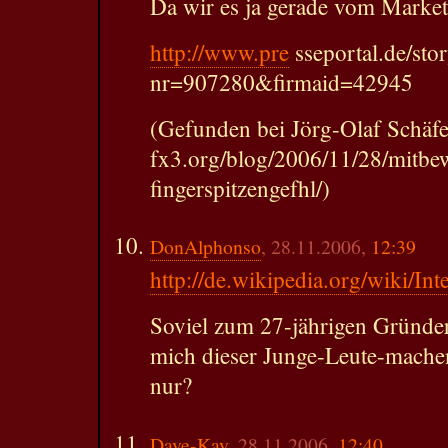
Da wir es ja gerade vom Market
http://www.pre
sseportal.de/stor
nr=907280&firmaid=42945
(Gefunden bei Jörg-Olaf Schäfe
fx3.org/blog/2006/11/28/mitbe
fingerspitzengefhl/)
DonAlphonso
, 28.11.2006,
12:39
http://de.wikipedia.org/wiki/Int
Soviel zum 27-jährigen Gründer
mich dieser Junge-Leute-machen
nur?
Dave-Kay
, 28.11.2006,
12:40