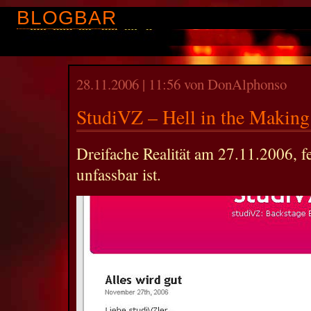
BLOGBAR
28.11.2006 | 11:56 von DonAlphonso
StudiVZ – Hell in the Making
Dreifache Realität am 27.11.2006, fe
unfassbar ist.