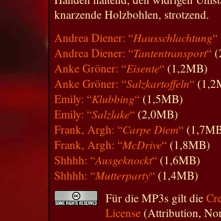
knarzende Holzbohlen, strotzend.
Hausschlachtung
Andrea Diener: “
“
Tantentransport
Andrea Diener: “
“
(
Eisente
Anke Gröner: “
“
(1,2MB)
Salzkartoffeln
Anke Gröner: “
“
(1,2
Klubbing
Emily: “
“
(1,5MB)
Salzlake
Emily: “
“
(2,0MB)
Carpe Diem
Frank, Argh: “
“
(1,7MB
McDrive
Frank, Argh: “
“
(1,8MB)
Ausgeknockt
Shhhh: “
“
(1,6MB)
Mutterparty
Shhhh: “
“
(1,4MB)
Für die MP3s gilt die
Cr
License
(Attribution, N