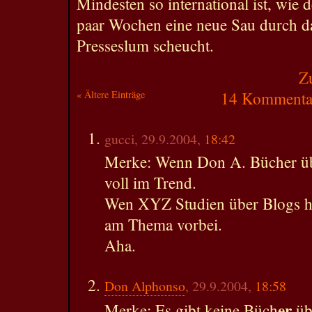
Mindesten so international ist, wie 
paar Wochen eine neue Sau durch d
Presseslum scheucht.
Z
« Ältere Einträge
14 Kommentar
gucci, 29.9.2004,
18:42
Merke: Wenn Don A. Bücher übe
voll im Trend.
Wen XYZ Studien über Blogs he
am Thema vorbei.
Aha.
Don Alphonso
, 29.9.2004,
18:58
er
Merke: Es gibt keine Büch
üb