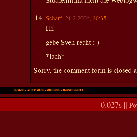
Scharf
, 21.2.2006,
20:35
Hi,
gebe Sven recht :-)
*lach*
Sorry, the comment form is closed at
HOME
•
AUTOREN
•
PRESSE
•
IMPRESSUM
0.027s ||
Po